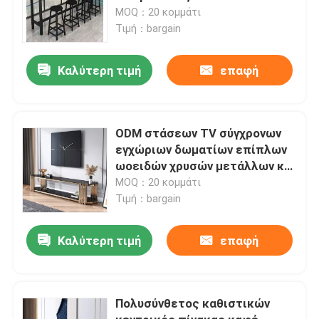
επιτραπέζιο σύνολο μπαρ
MOQ：20 κομμάτι
ύψους
Τιμή：bargain
Καλύτερη τιμή
επαφή
ODM στάσεων TV σύγχρονων
εγχώριων δωματίων επίπλων
ωοειδών χρυσών μετάλλων και
γυαλιού
MOQ：20 κομμάτι
Τιμή：bargain
Καλύτερη τιμή
επαφή
Πολυσύνθετος καθιστικών