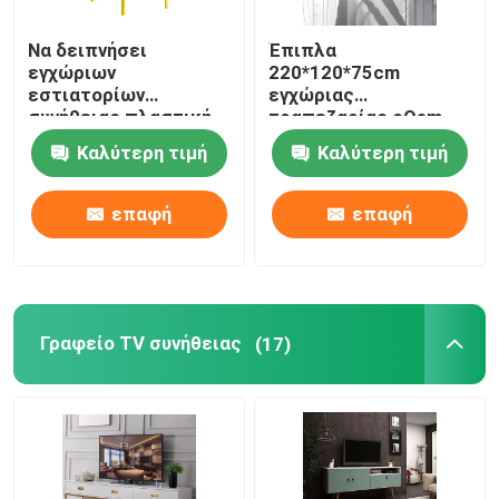
Να δειπνήσει
Έπιπλα
εγχώριων
220*120*75cm
εστιατορίων
εγχώριας
συνήθειας πλαστική
τραπεζαρίας cOem
έδρα συνήθειας
Countertop να
Καλύτερη τιμή
Καλύτερη τιμή
χρώματος εδρών
δειπνήσει πίνακας
σύγχρονη πολυ
επαφή
επαφή
Γραφείο TV συνήθειας
(17)