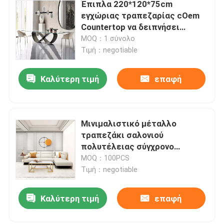
Έπιπλα 220*120*75cm
εγχώριας τραπεζαρίας cOem
Countertop να δειπνήσει
πίνακας
MOQ：1 σύνολο
Τιμή：negotiable
Καλύτερη τιμή
επαφή
Μινιμαλιστικό μέταλλο
τραπεζάκι σαλονιού
πολυτέλειας σύγχρονο
μαρμάρινο που χρωματίζει την
MOQ：100PCS
προσαρμογή cOem
Τιμή：negotiable
Καλύτερη τιμή
επαφή