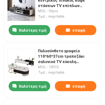
κεντρικός πίνακας καφέ
στάσεων TV επίπλων
καθορισμένος
MOQ：50pcs
Τιμή：negotiable
Καλύτερη τιμή
επαφή
Πολυσύνθετο γραφείο
110*60*37cm τραπεζάκι
σαλονιού TV εύκολη
αποθήκευση
MOQ：10PCS
Τιμή：negotiable
Καλύτερη τιμή
επαφή