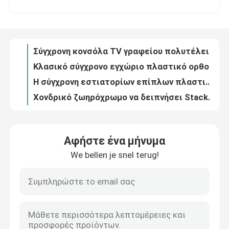
Κλασικό σύγχρονο εγχώριο πλαστικό ορθογώνιο σκαμνί, φορητή Stackable έδρα, εύκολη να αποθηκεύσει
Η σύγχρονη εστιατορίων επίπλων πλαστική καφετερία ελεύθερου χρόνου εστιατορίων εδρών φτηνή μπορεί να συσσωρεύσει τις πλαστικές έδρες
Γύρος εργοστασίων
Χονδρικό ζωηρόχρωμο να δειπνήσει Stackable PP πλαστικό σκαμνί καθισμάτων
Πολυτέλειας σκανδιναβική σύγχρονη πλαστική έδρα γευμάτων κουζινών επίπλων ιταλική
Ποιοτικός έλεγχος
Υψηλής ποιότητας σύνολο επιτραπέζιου σκεύους καφετεριών καρεκλών εργοστασίων PP πλαστικό, προσαρμοσμένο ταίριασμα
Οι καυτές και ζωηρόχρωμες κλασικές πλαστικές έδρες εστιατορίων μπορούν να συσσωρευθούν, με τη χαμηλή τιμή και τη μεγάλη ικανότητα φόρτωσης
Μας ελάτε σε επαφή με
Η τραπεζαρία εγχώριων επίπλων ODM θέτει να δειπνήσει γυαλιού ορθογωνίων πίνακα και 4 έδρες καθορισμένους
Να δειπνήσει Eames Cadeira έδρα 48*42*82cm σύγχρονος με τα ξύλινα πόδια
Ζητήστε ένα απόσπασμα
Να δειπνήσει Eames εγχώριων επίπλων πολύχρωμο μινιμαλιστικό ύφος εδρών για την κουζίνα
Αφήστε ένα μήνυμα
δειπνώντας cOem εδρών 42*46*82cm PP με ξύλινο Leges
We bellen je snel terug!
Έπιπλα εγχώριων δωματίων
Μινιμαλιστικές γκρίζες να δειπνήσει υφάσματος έδρες 47*48*78*45cm ανοικτό γκρι να δειπνήσει βελούδου έδρες
Πολλών χρήσεων συνήθειας κορυφή γυαλιού συνελεύσεων τραπεζάκι σαλονιού εύκολη με την αποθήκευση
Επικαλυμμένες κλωστοϋφαντουργικό προϊόν να δειπνήσει τροχιστών πολυθρόνων σύγχρονες υφαντικές έδρες
Έπιπλα καθιστικών
Εύρωστη ανθεκτική συνήθειας TV μονάδα TV 3 συρταριών γραφείου μοντέρνη
Σύγχρονη πολυτέλειας συνήθειας TV στάση TV 3 συρταριών γραφείου μαρμάρινη τοπ
Τραπεζαρία Furnitures