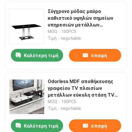
Σύγχρονο μόδας μαύρο
καθιστικό υψηλών σημείων
υπηρεσιών μετάλλων
τραπεζάκι σαλονιού
MOQ：100PCS
ορθογώνιο
Τιμή：negotiable
Καλύτερη τιμή
επαφή
Odorless MDF αποθήκευσης
γραφείου TV πλαισίων
Σπίτι
μετάλλων εύκολη στάση TV
επίπλων καθιστικών
MOQ：100PCS
Τιμή：negotiable
Προϊόντα
Καλύτερη τιμή
επαφή
Σύγχρονη κονσόλα TV γραφείου πολυτέλειας στάσεων κεντρικής TV ψυχαγωγίας αγροικιών
Περίπου εμείς