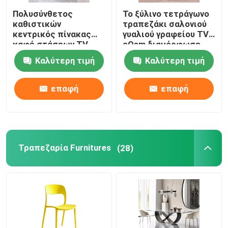
Πολυσύνθετος
Το ξύλινο τετράγωνο
καθιστικών
τραπεζάκι σαλονιού
κεντρικός πίνακας
γυαλιού γραφείου TV
καφέ στάσεων TV
cOem διαμόρφωσε
επίπλων
την εύκολη
Καλύτερη τιμή
Καλύτερη τιμή
καθορισμένος
αποθήκευση
επαφή
επαφή
Τραπεζαρία Furnitures
(28)