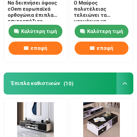
Να δειπνήσει ύφους
Ο Μαύρος
cOem ευρωπαϊκά
πολυτέλειας
faux μαρμάρινος να δειπνήσει πίνακας
ορθογώνια έπιπλα
τελειώνει τα
επιτραπέζιας
μαρμάρινα να
καθορισμένα
δειπνήσει εγχώρια
Καλύτερη τιμή
Καλύτερη τιμή
μαρμάρινα
έπιπλα ανώτατης
Επιτραπέζιο γραφείο TV
τραπεζαρίας
τραπεζαρίας πινάκων
και πινάκων εδρών
επαφή
επαφή
Έπιπλα καθιστικών
(10)