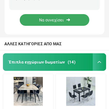
Ξενοδοχείο 3 γραφείο 200*40*45cm TV συρταριών μαρμάρινη τοπ στάση TV
Προσαρμοσμένα εγχώρια έπιπλα 200*40*45cm καθιστικών στάσεων γραφείου TV πολυτέλειας
Γραφείο TV συνήθειας
Στιλπνός κύριος κρεβατοκάμαρων TV γραφείου διευθετήσιμος cOem επίπλων καθιστικών πολυτέλειας σύγχρονος
Καθιστικών επίδειξης γυαλιού σύγχρονο ντουλάπι γραφείου TV κρεβατοκάμαρων ραφιών άσπρο στιλπνό κύριο
Έδρα σκαμνιών φραγμών
Τραπεζάκια σαλονιού συνήθειας
ΑΛΛΕΣ ΚΑΤΗΓΟΡΙΕΣ ΑΠΟ ΜΑΣ
Να δειπνήσει πίνακας και έδρες
Έπιπλα εγχώριων δωματίων
(14)
Να δειπνήσει Eames καρέκλα
Γραφείο TV πλαισίων μετάλλων
Μετριασμένος πίνακας γυαλιού