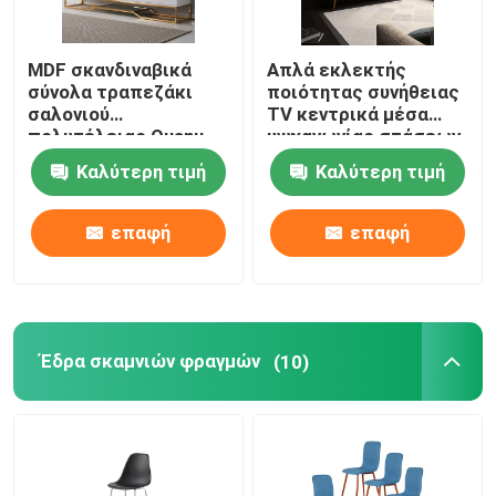
MDF σκανδιναβικά
Απλά εκλεκτής
σύνολα τραπεζάκι
ποιότητας συνήθειας
σαλονιού
TV κεντρικά μέσα
πολυτέλειας Quanu
ψυχαγωγίας στάσεων
γραφείου TV
TV κονσολών
Καλύτερη τιμή
Καλύτερη τιμή
συνήθειας
γραφείου ξύλινα
επαφή
επαφή
Έδρα σκαμνιών φραγμών
(10)