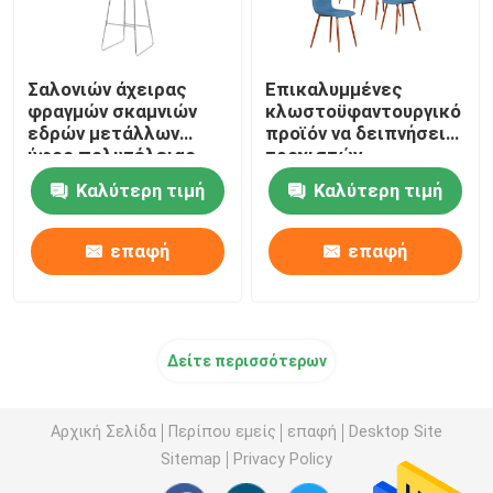
Σαλονιών άχειρας
Επικαλυμμένες
φραγμών σκαμνιών
κλωστοϋφαντουργικό
εδρών μετάλλων
προϊόν να δειπνήσει
ύφος πολυτέλειας
τροχιστών
ποδιών ελαφρύ
πολυθρόνων
Καλύτερη τιμή
Καλύτερη τιμή
σύγχρονες υφαντικές
έδρες
επαφή
επαφή
Δείτε περισσότερων
Αρχική Σελίδα
Περίπου εμείς
επαφή
Desktop Site
Sitemap
Privacy Policy