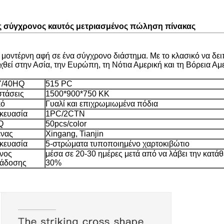
ς σύγχρονος καυτός μετριασμένος πώληση πίνακας
α μοντέρνη αφή σε ένα σύγχρονο διάστημα. Με το κλασικό να δ
θεί στην Ασία, την Ευρώπη, τη Νότια Αμερική και τη Βόρεια Αμε
/40HQ
515 PC
στάσεις
1500*900*750 ΚΚ
κό
Γυαλί και επιχρωμιωμένα πόδια
κευασία
1PC/2CTN
Q
50pcs/color
ένας
Xingang, Tianjin
κευασία
5-στρώματα τυποποιημένο χαρτοκιβώτιο
νος
μέσα σε 20-30 ημέρες μετά από να λάβει την κατά
άδοσης
30%