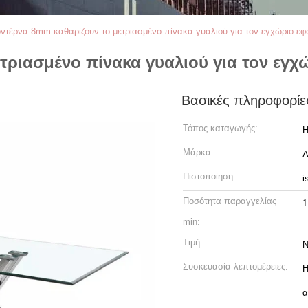
ντέρνα 8mm καθαρίζουν το μετριασμένο πίνακα γυαλιού για τον εγχώριο εφ
τριασμένο πίνακα γυαλιού για τον εγχ
Βασικές πληροφορίε
Τόπος καταγωγής:
H
Μάρκα:
A
Πιστοποίηση:
i
Ποσότητα παραγγελίας
1
min:
Τιμή:
N
Συσκευασία λεπτομέρειες:
Η
α