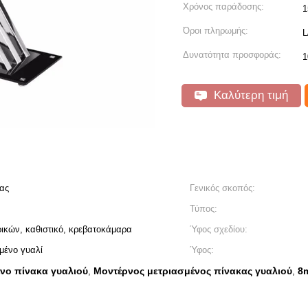
Χρόνος παράδοσης:
1
Όροι πληρωμής:
L
Δυνατότητα προσφοράς:
1
Καλύτερη τιμή
κας
Γενικός σκοπός:
Τύπος:
ικών, καθιστικό, κρεβατοκάμαρα
Ύφος σχεδίου:
μένο γυαλί
Ύφος:
ένο πίνακα γυαλιού
Μοντέρνος μετριασμένος πίνακας γυαλιού
8
,
,