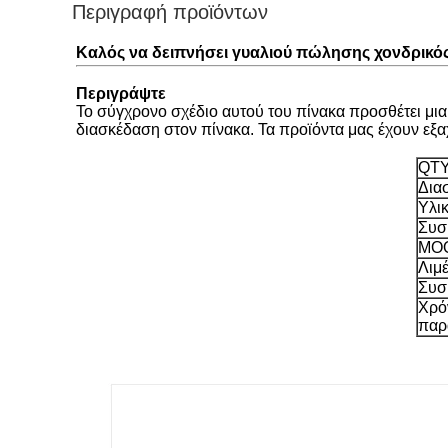
Περιγραφή προϊόντων
Καλός να δειπνήσει γυαλιού πώλησης χονδρικό
Περιγράψτε
Το σύγχρονο σχέδιο αυτού του πίνακα προσθέτει μι
διασκέδαση στον πίνακα. Τα προϊόντα μας έχουν εξαχ
QTY
Δια
Υλι
Συσ
MO
Λιμ
Συσ
Χρό
παρ