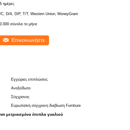
5 ημέρες
/C, D/A, D/P, T/T, Western Union, MoneyGram
0.000 σύνολα το μήνα
Επικοινωνήστε
Εγχώριες επιπλώσεις
Ανοξείδωτο
Σύγχρονος
Ευρωπαϊκή σύγχρονη διαβίωση Furntiure
mm μετριασμένα έπιπλα γυαλιού