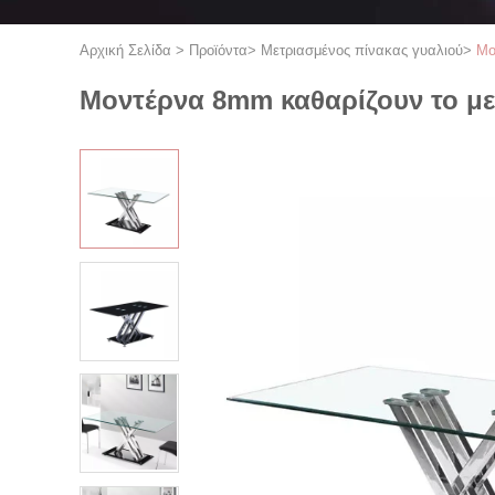
Αρχική Σελίδα
>
Προϊόντα
>
Μετριασμένος πίνακας γυαλιού
>
Μο
Μοντέρνα 8mm καθαρίζουν το με