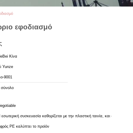
οδιασμό
ώριο εφοδιασμό
ς
eBei Κίνα
i Yunze
so-9001
 σύνολο
egotiable
 εσωτερική συσκευασία καθορίζεται με την πλαστική ταινία, και ο
φρός PE καλύπτει το προϊόν