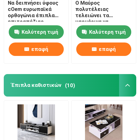
Να δειπνήσει ύφους
Ο Μαύρος
cOem ευρωπαϊκά
πολυτέλειας
faux μαρμάρινος να δειπνήσει πίνακας
ορθογώνια έπιπλα
τελειώνει τα
επιτραπέζιας
μαρμάρινα να
καθορισμένα
δειπνήσει εγχώρια
Καλύτερη τιμή
Καλύτερη τιμή
μαρμάρινα
έπιπλα ανώτατης
Επιτραπέζιο γραφείο TV
τραπεζαρίας
τραπεζαρίας πινάκων
και πινάκων εδρών
επαφή
επαφή
Έπιπλα καθιστικών
(10)