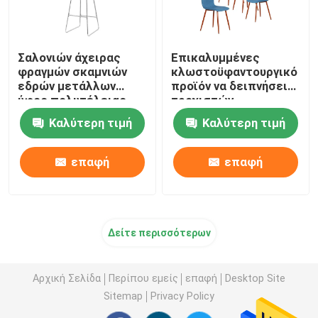
Σαλονιών άχειρας
Επικαλυμμένες
φραγμών σκαμνιών
κλωστοϋφαντουργικό
εδρών μετάλλων
προϊόν να δειπνήσει
ύφος πολυτέλειας
τροχιστών
ποδιών ελαφρύ
πολυθρόνων
Καλύτερη τιμή
Καλύτερη τιμή
σύγχρονες υφαντικές
έδρες
επαφή
επαφή
Δείτε περισσότερων
Αρχική Σελίδα
Περίπου εμείς
επαφή
Desktop Site
Sitemap
Privacy Policy