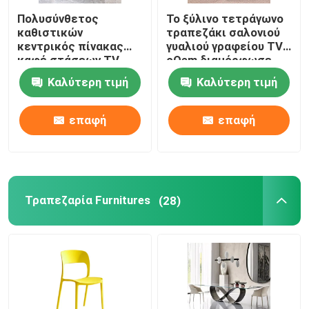
Πολυσύνθετος
Το ξύλινο τετράγωνο
καθιστικών
τραπεζάκι σαλονιού
κεντρικός πίνακας
γυαλιού γραφείου TV
καφέ στάσεων TV
cOem διαμόρφωσε
επίπλων
την εύκολη
Καλύτερη τιμή
Καλύτερη τιμή
καθορισμένος
αποθήκευση
επαφή
επαφή
Τραπεζαρία Furnitures
(28)