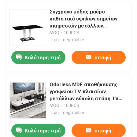
Σύγχρονο μόδας μαύρο
καθιστικό υψηλών σημείων
υπηρεσιών μετάλλων
τραπεζάκι σαλονιού
MOQ：100PCS
ορθογώνιο
Τιμή：negotiable
Καλύτερη τιμή
επαφή
Odorless MDF αποθήκευσης
γραφείου TV πλαισίων
Σπίτι
μετάλλων εύκολη στάση TV
επίπλων καθιστικών
MOQ：100PCS
Τιμή：negotiable
Προϊόντα
Καλύτερη τιμή
επαφή
Σύγχρονη κονσόλα TV γραφείου πολυτέλειας στάσεων κεντρικής TV ψυχαγωγίας αγροικιών
Περίπου εμείς