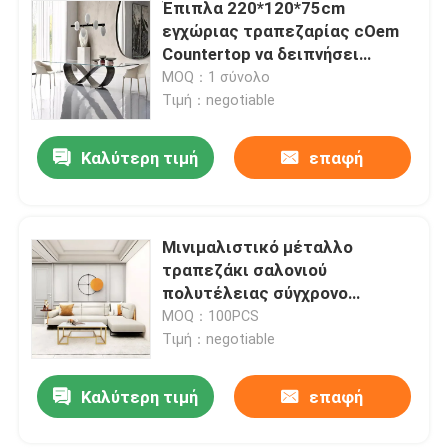
Έπιπλα 220*120*75cm
εγχώριας τραπεζαρίας cOem
Countertop να δειπνήσει
πίνακας
MOQ：1 σύνολο
Τιμή：negotiable
Καλύτερη τιμή
επαφή
Μινιμαλιστικό μέταλλο
τραπεζάκι σαλονιού
πολυτέλειας σύγχρονο
μαρμάρινο που χρωματίζει την
MOQ：100PCS
προσαρμογή cOem
Τιμή：negotiable
Καλύτερη τιμή
επαφή