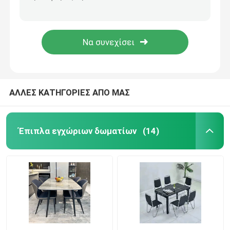
Ξενοδοχείο 3 γραφείο 200*40*45cm TV συρταριών μαρμάρινη τοπ στάση TV
Προσαρμοσμένα εγχώρια έπιπλα 200*40*45cm καθιστικών στάσεων γραφείου TV πολυτέλειας
Γραφείο TV συνήθειας
Στιλπνός κύριος κρεβατοκάμαρων TV γραφείου διευθετήσιμος cOem επίπλων καθιστικών πολυτέλειας σύγχρονος
Καθιστικών επίδειξης γυαλιού σύγχρονο ντουλάπι γραφείου TV κρεβατοκάμαρων ραφιών άσπρο στιλπνό κύριο
Έδρα σκαμνιών φραγμών
Τραπεζάκια σαλονιού συνήθειας
ΑΛΛΕΣ ΚΑΤΗΓΟΡΙΕΣ ΑΠΟ ΜΑΣ
Να δειπνήσει πίνακας και έδρες
Έπιπλα εγχώριων δωματίων
(14)
Να δειπνήσει Eames καρέκλα
Γραφείο TV πλαισίων μετάλλων
Μετριασμένος πίνακας γυαλιού