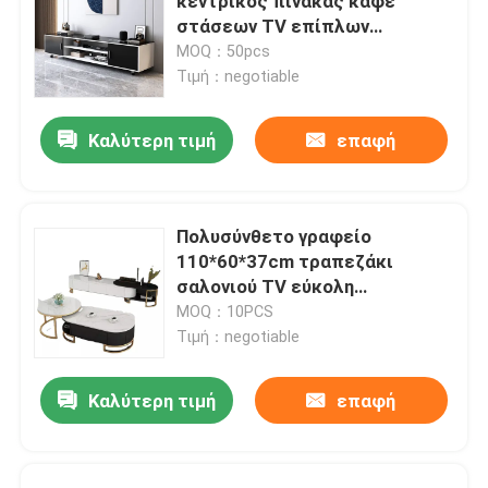
κεντρικός πίνακας καφέ
στάσεων TV επίπλων
καθορισμένος
MOQ：50pcs
Τιμή：negotiable
Καλύτερη τιμή
επαφή
Πολυσύνθετο γραφείο
110*60*37cm τραπεζάκι
σαλονιού TV εύκολη
αποθήκευση
MOQ：10PCS
Τιμή：negotiable
Καλύτερη τιμή
επαφή