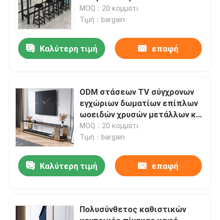
επιτραπέζιο σύνολο μπαρ
MOQ：20 κομμάτι
ύψους
Τιμή：bargain
Καλύτερη τιμή
επαφή
ODM στάσεων TV σύγχρονων
εγχώριων δωματίων επίπλων
ωοειδών χρυσών μετάλλων και
γυαλιού
MOQ：20 κομμάτι
Τιμή：bargain
Καλύτερη τιμή
επαφή
Πολυσύνθετος καθιστικών