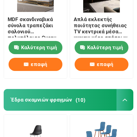
MDF σκανδιναβικά
Απλά εκλεκτής
σύνολα τραπεζάκι
ποιότητας συνήθειας
σαλονιού
TV κεντρικά μέσα
πολυτέλειας Quanu
ψυχαγωγίας στάσεων
γραφείου TV
TV κονσολών
Καλύτερη τιμή
Καλύτερη τιμή
συνήθειας
γραφείου ξύλινα
επαφή
επαφή
Έδρα σκαμνιών φραγμών
(10)