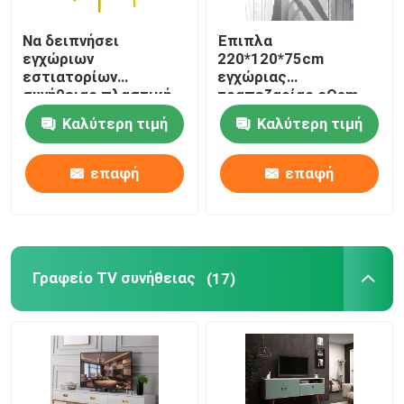
Να δειπνήσει
Έπιπλα
εγχώριων
220*120*75cm
εστιατορίων
εγχώριας
συνήθειας πλαστική
τραπεζαρίας cOem
έδρα συνήθειας
Countertop να
Καλύτερη τιμή
Καλύτερη τιμή
χρώματος εδρών
δειπνήσει πίνακας
σύγχρονη πολυ
επαφή
επαφή
Γραφείο TV συνήθειας
(17)