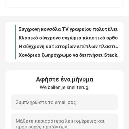
Κλασικό σύγχρονο εγχώριο πλαστικό ορθογώνιο σκαμνί, φορητή Stackable έδρα, εύκολη να αποθηκεύσει
Η σύγχρονη εστιατορίων επίπλων πλαστική καφετερία ελεύθερου χρόνου εστιατορίων εδρών φτηνή μπορεί να συσσωρεύσει τις πλαστικές έδρες
Γύρος εργοστασίων
Χονδρικό ζωηρόχρωμο να δειπνήσει Stackable PP πλαστικό σκαμνί καθισμάτων
Πολυτέλειας σκανδιναβική σύγχρονη πλαστική έδρα γευμάτων κουζινών επίπλων ιταλική
Ποιοτικός έλεγχος
Υψηλής ποιότητας σύνολο επιτραπέζιου σκεύους καφετεριών καρεκλών εργοστασίων PP πλαστικό, προσαρμοσμένο ταίριασμα
Οι καυτές και ζωηρόχρωμες κλασικές πλαστικές έδρες εστιατορίων μπορούν να συσσωρευθούν, με τη χαμηλή τιμή και τη μεγάλη ικανότητα φόρτωσης
Μας ελάτε σε επαφή με
Η τραπεζαρία εγχώριων επίπλων ODM θέτει να δειπνήσει γυαλιού ορθογωνίων πίνακα και 4 έδρες καθορισμένους
Να δειπνήσει Eames Cadeira έδρα 48*42*82cm σύγχρονος με τα ξύλινα πόδια
Ζητήστε ένα απόσπασμα
Να δειπνήσει Eames εγχώριων επίπλων πολύχρωμο μινιμαλιστικό ύφος εδρών για την κουζίνα
Αφήστε ένα μήνυμα
δειπνώντας cOem εδρών 42*46*82cm PP με ξύλινο Leges
We bellen je snel terug!
Έπιπλα εγχώριων δωματίων
Μινιμαλιστικές γκρίζες να δειπνήσει υφάσματος έδρες 47*48*78*45cm ανοικτό γκρι να δειπνήσει βελούδου έδρες
Πολλών χρήσεων συνήθειας κορυφή γυαλιού συνελεύσεων τραπεζάκι σαλονιού εύκολη με την αποθήκευση
Επικαλυμμένες κλωστοϋφαντουργικό προϊόν να δειπνήσει τροχιστών πολυθρόνων σύγχρονες υφαντικές έδρες
Έπιπλα καθιστικών
Εύρωστη ανθεκτική συνήθειας TV μονάδα TV 3 συρταριών γραφείου μοντέρνη
Σύγχρονη πολυτέλειας συνήθειας TV στάση TV 3 συρταριών γραφείου μαρμάρινη τοπ
Τραπεζαρία Furnitures